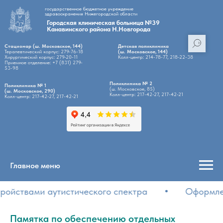
государственное бюджетное учреждение
здравоохранения Нижегородской области
Городская клиническая больница №39
Канавинского района Н.Новгорода
Стационар (ш. Московское, 144)
Детская поликлиника
Терапевтический корпус: 279-76-18
(ш. Московское, 144)
Хирургический корпус: 279-20-11
Колл-центр: 214-78-77, 218-22-38
Приемное отделение: +7 (831) 279-
53-98
Поликлиника № 2
Поликлиника № 1
(ш. Московское, 85)
(ш. Московское, 290)
Колл-центр: 217-42-27, 217-42-21
Колл-центр: 217-42-27, 217-42-21
Главное меню
ройствами аутистического спектра
Оформлен
Памятка по обеспечению отдельных