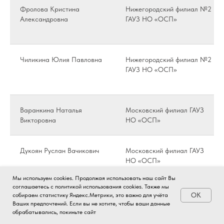
Фролова Кристина
Нижегородский филиал №2
Александровна
ГАУЗ НО «ОСП»
Чиликина Юлия Павловна
Нижегородский филиал №2
ГАУЗ НО «ОСП»
Варанкина Наталья
Московский филиал ГАУЗ
Викторовна
НО «ОСП»
Дукоян Руслан Вачикович
Московский филиал ГАУЗ
НО «ОСП»
Мы используем cookies. Продолжая использовать наш сайт Вы
соглашаетесь с политикой использования cookies. Также мы
Колесова Елена
Сормовский филиал №2
OK
собираем статистику Яндекс.Метрики, это важно для учёта
Викторовна
ГАУЗ НО «ОСП»
Ваших предпочтений. Если вы не хотите, чтобы ваши данные
обрабатывались, покиньте сайт
Запись на приём
Контакты