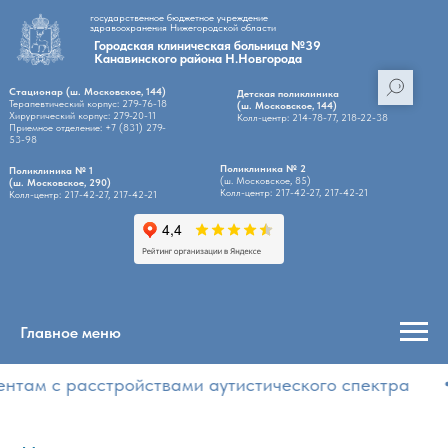
государственное бюджетное учреждение
здравоохранения Нижегородской области
Городская клиническая больница №39
Канавинского района Н.Новгорода
Стационар (ш. Московское, 144)
Детская поликлиника
Терапевтический корпус: 279-76-18
(ш. Московское, 144)
Хирургический корпус: 279-20-11
Колл-центр: 214-78-77, 218-22-38
Приемное отделение: +7 (831) 279-
53-98
Поликлиника № 2
Поликлиника № 1
(ш. Московское, 85)
(ш. Московское, 290)
Колл-центр: 217-42-27, 217-42-21
Колл-центр: 217-42-27, 217-42-21
Главное меню
ам с расстройствами аутистического спектра