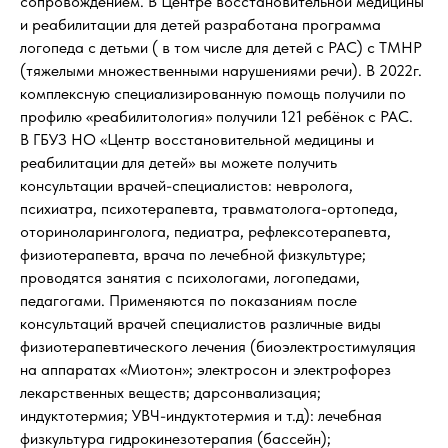
сопровождением. В Центре восстановительной медицины
и реабилитации для детей разработана программа
логопеда с детьми ( в том числе для детей с РАС) с ТМНР
(тяжелыми множественными нарушениями речи). В 2022г.
комплексную специализированную помощь получили по
профилю «реабилитология» получили 121 ребёнок с РАС.
В ГБУЗ НО «Центр восстановительной медицины и
реабилитации для детей» вы можете получить
консультации врачей-специалистов: невролога,
психиатра, психотерапевта, травматолога-ортопеда,
оториноларинголога, педиатра, рефлексотерапевта,
физиотерапевта, врача по лечебной физкультуре;
проводятся занятия с психологами, логопедами,
педагогами. Применяются по показаниям после
консультаций врачей специалистов различные виды
физиотерапевтического лечения (биоэлектростимуляция
на аппаратах «Миотон»; электросон и электрофорез
лекарственных веществ; дарсонвализация;
индуктотермия; УВЧ-индуктотермия и т.д): лечебная
физкультура гидрокинезотерапия (бассейн);